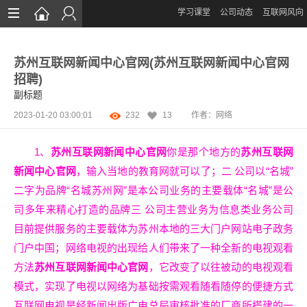
学习课堂
公司动态
互联网风向
首页
苏州互联网新闻中心官网(苏州互联网新闻中心官网
网站设计
招聘)
副标题
App定制
2023-01-20 03:00:01
232
13
作者：网络
微信开发
1、
苏州互联网新闻中心官网
你是那个地方的
苏州互联网
案例鉴赏
新闻中心官网
，输入当地的教育网就可以了；二 公司以“名城”
解决方案
二字为品牌“名城苏州网”是本公司业务的主要载体“名城”是公
司多年来精心打造的品牌三 公司主营业务为信息类业务公司
资讯
目前提供服务的主要载体为苏州本地的三大门户网站电子政务
门户中国；网络电视的出现给人们带来了一种全新的电视观看
方法
苏州互联网新闻中心官网
，它改变了以往被动的电视观看
模式，实现了电视以网络为基础按需观看随看随停的便捷方式
互联网电视是经新闻出版广电总局审核批准的厂商所搭建的一