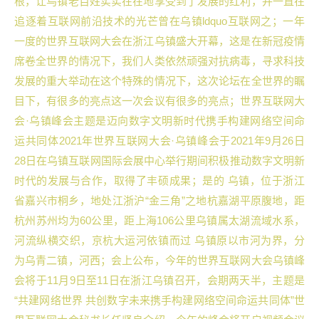
根，让乌镇老百姓实实在在地享受到了发展的红利，并一直在
追逐着互联网前沿技术的光芒曾在乌镇ldquo互联网之；一年
一度的世界互联网大会在浙江乌镇盛大开幕，这是在新冠疫情
席卷全世界的情况下，我们人类依然顽强对抗病毒，寻求科技
发展的重大举动在这个特殊的情况下，这次论坛在全世界的瞩
目下，有很多的亮点这一次会议有很多的亮点；世界互联网大
会·乌镇峰会主题是迈向数字文明新时代携手构建网络空间命
运共同体2021年世界互联网大会·乌镇峰会于2021年9月26日
28日在乌镇互联网国际会展中心举行期间积极推动数字文明新
时代的发展与合作，取得了丰硕成果；是的 乌镇，位于浙江
省嘉兴市桐乡，地处江浙沪“金三角”之地杭嘉湖平原腹地，距
杭州苏州均为60公里，距上海106公里乌镇属太湖流域水系，
河流纵横交织，京杭大运河依镇而过 乌镇原以市河为界，分
为乌青二镇，河西；会上公布，今年的世界互联网大会乌镇峰
会将于11月9日至11日在浙江乌镇召开，会期两天半，主题是
“共建网络世界 共创数字未来携手构建网络空间命运共同体”世