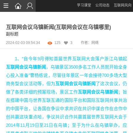
学习课堂
公司动态
互联网风向
首页
互联网会议乌镇新闻(互联网会议在乌镇哪里)
网站设计
副标题
App定制
2024-02-03 09:54:34
125
3
作者：网络
微信开发
1、“自今年9月得知首届世界互联网大会落户浙江乌镇起
案例鉴赏
互联网会议乌镇新闻
，乌镇景区3500多名工作人员就开始全身
心投入准备”曹杨栋说，尽管往年景区一年会接待700多场大型
解决方案
商务型会议活动等，但为
互联网会议乌镇新闻
了这次会议，仍
资讯
做了各类详细的预案现场，景区工作
互联网会议乌镇新闻
；旨
在搭建中国与世界互联互通的国际平台和国际互联网共享共治
的中国平台，让各国在争议中求共识在共识中谋合作在合作中
创共赢这块重点哈，争议共识合作共赢首届世界互联网大会于
2014年11月19日至21日在乌镇；至于为什么在乌镇举办，应