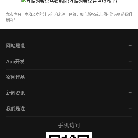
免责声明：本站文章除注明外均来源于网络，如有版权或违规问题请联系我们
删除！
网站建设
集团企业官网
App开发
品牌网站策划
电商App开发
营销网站设计
案例作品
餐饮App开发
外贸网站建设
品牌网站建设
金融App开发
商城网站定制
新闻资讯
App开发作品
医疗App开发
学习课堂
微信小程序
社交App开发
我们是谁
公司动态
营销型网站
企业文化
互联网风向
手机访问
服务承诺
常见问答