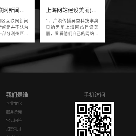
利州区互联网新闻网站首页(利州区互联网新闻网站首页官网)
上海网站建设美丽(上海网站建设方案推广)
州区互联网新闻
1、广漠传播吴益科技李奥
新闻组并不认为
贝纳黑笔上海网站建设美
一部分利州区互
丽，看看他们自己的网站和
站首页，因为它
资历就知道了网站建设公司
PIP协议利州区
的选择就像在淘宝买东西一
网站首页，它连
样上海网站建设美丽，有好
界的UNIX系统
有坏，真假难辨，主要抓住
几...
我们是谁
手机访问
企业文化
服务承诺
常见问答
招贤礼才