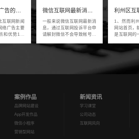
互联网新闻广告的特点(互联网广告的形式有哪些)
微信互联网最新消息(微信互联网最新消息怎么关闭)
比互联网新闻
一般来说微信互联网最新消
1、然而利
网络广告主要
息，通过互联网投诉平台申
网站首页，
点和优势1网
请解封微信不会导致帐号被
是互联网的
广告传统媒体
封号但是，用户在使用微信
联网新闻网
网络广告则是
微信互联网最新消息的过程
并不共享TC
将文字图像和
中仍然要遵守相关协议和法
互联网新闻
组合在一起，
律法规，以免因为违法行...
接着遍部世
利...
案例作品
新闻资讯
品牌网站建设
学习课堂
App开发作品
公司动态
微信小程序
互联网风向
营销型网站