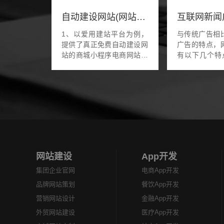
自动建设网站(网站建设自助建站)
1、以爱用建站平台为例，
与传统广告相
提供了真正免费自动建设网
广告的特点，
站的商城小程序电商网站自
有以下几个特
动建设网站的发布服务普通
络广告是多维
上架只需简单几步，即可上
是二维的，而
线完全自主的商城小程序步
多维的，它能
骤一注册登陆爱用建站...
声音有机的
传...
网站建设
App开发
集团企业官网
电商App开发
品牌网站策划
餐饮App开发
营销网站设计
金融App开发
外贸网站建设
医疗App开发